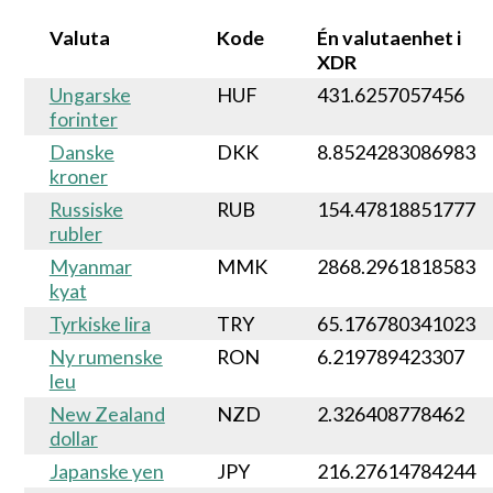
Valuta
Kode
Én valutaenhet i
XDR
Ungarske
HUF
431.6257057456
forinter
Danske
DKK
8.8524283086983
kroner
Russiske
RUB
154.47818851777
rubler
Myanmar
MMK
2868.2961818583
kyat
Tyrkiske lira
TRY
65.176780341023
Ny rumenske
RON
6.219789423307
leu
New Zealand
NZD
2.326408778462
dollar
Japanske yen
JPY
216.27614784244