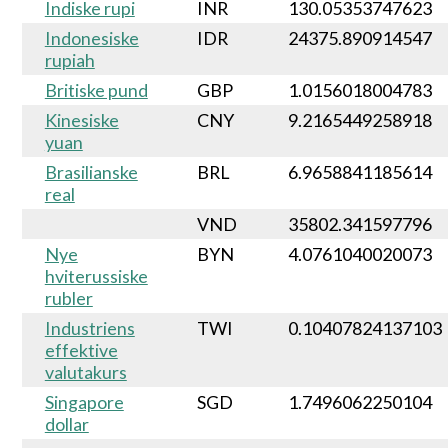
Indiske rupi
INR
130.05353747623
Indonesiske
IDR
24375.890914547
rupiah
Britiske pund
GBP
1.0156018004783
Kinesiske
CNY
9.2165449258918
yuan
Brasilianske
BRL
6.9658841185614
real
VND
35802.341597796
Nye
BYN
4.0761040020073
hviterussiske
rubler
Industriens
TWI
0.10407824137103
effektive
valutakurs
Singapore
SGD
1.7496062250104
dollar