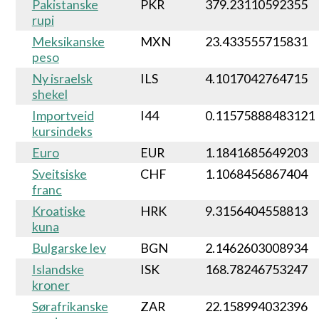
Pakistanske
PKR
379.23110592355
rupi
Meksikanske
MXN
23.433555715831
peso
Ny israelsk
ILS
4.1017042764715
shekel
Importveid
I44
0.11575888483121
kursindeks
Euro
EUR
1.1841685649203
Sveitsiske
CHF
1.1068456867404
franc
Kroatiske
HRK
9.3156404558813
kuna
Bulgarske lev
BGN
2.1462603008934
Islandske
ISK
168.78246753247
kroner
Sørafrikanske
ZAR
22.158994032396