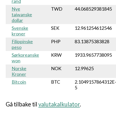
rand
Nye
TWD
44.068529381845
taiwanske
dollar
Svenske
SEK
12.961254612546
kroner
Filippinske
PHP
83.13875383828
peso
Sørkoreanske
KRW
1933.9657738095
won
Norske
NOK
12.99625
Kroner
Bitcoin
BTC
2.1049157864312E
5
Gå tilbake til
valutakalkulator
.