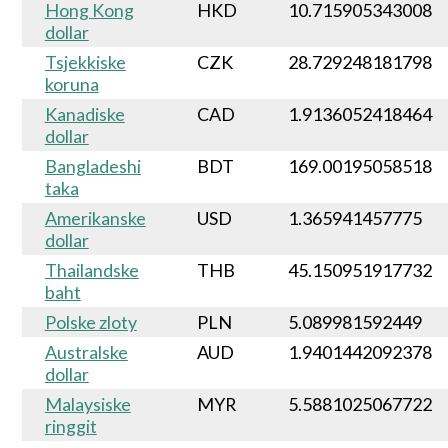
Hong Kong
HKD
10.715905343008
dollar
Tsjekkiske
CZK
28.729248181798
koruna
Kanadiske
CAD
1.9136052418464
dollar
Bangladeshi
BDT
169.00195058518
taka
Amerikanske
USD
1.365941457775
dollar
Thailandske
THB
45.150951917732
baht
Polske zloty
PLN
5.089981592449
Australske
AUD
1.9401442092378
dollar
Malaysiske
MYR
5.5881025067722
ringgit