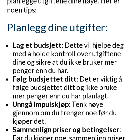
planlegge utgiftene dine nøye. Her er
noen tips:
Planlegg dine utgifter:
Lag et budsjett:
Dette vil hjelpe deg
med å holde kontroll over utgiftene
dine og sikre at du ikke bruker mer
penger enn du har.
Følg budsjettet ditt:
Det er viktig å
følge budsjettet ditt og ikke bruke
mer penger enn du har planlagt.
Unngå impulskjøp:
Tenk nøye
gjennom om du trenger noe før du
kjøper det.
Sammenlign priser og betingelser:
Før du kjøper noe, sammenlign priser