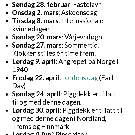
Søndag 28. februar:
Fastelavn
Onsdag 2. mars:
Askeonsdag
Tirsdag 8. mars:
Internasjonale
kvinnedagen
Søndag 20. mars:
Vårjevndøgn
Søndag 27. mars:
Sommertid.
Klokken stilles én time frem.
Lørdag 9. april:
Angrepet på Norge i
1940
Fredag 22. april:
Jordens dag
(Earth
Day)
Søndag 24. april:
Piggdekk er tillatt
til og med denne dagen.
Lørdag 30. april:
Piggdekk er tillatt til
og med denne dagen i Nordland,
Troms og Finnmark
Lørdag 4. juni:
Pinseaften