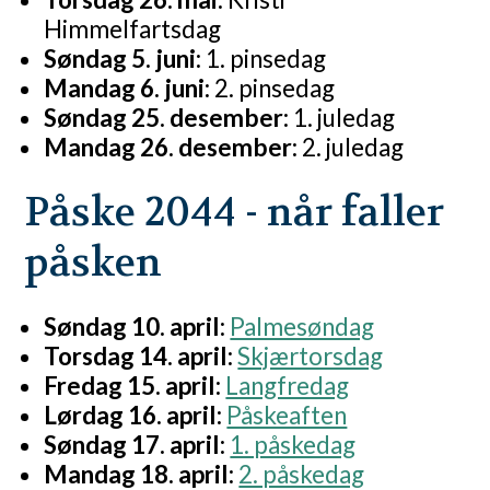
Himmelfartsdag
Søndag 5. juni:
1. pinsedag
Mandag 6. juni:
2. pinsedag
Søndag 25. desember:
1. juledag
Mandag 26. desember:
2. juledag
Påske 2044 - når faller
påsken
Søndag 10. april:
Palmesøndag
Torsdag 14. april:
Skjærtorsdag
Fredag 15. april:
Langfredag
Lørdag 16. april:
Påskeaften
Søndag 17. april:
1. påskedag
Mandag 18. april:
2. påskedag