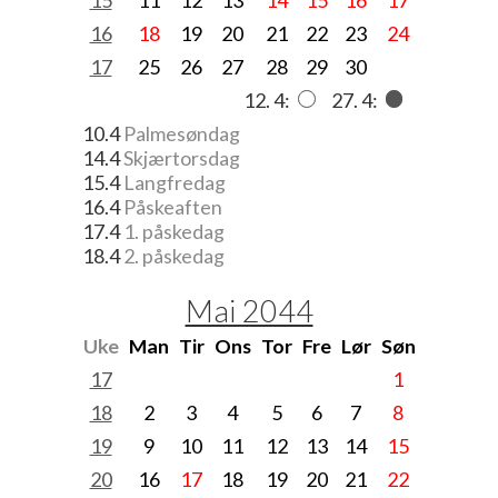
16
18
19
20
21
22
23
24
17
25
26
27
28
29
30
12. 4:
27. 4:
10.4
Palmesøndag
14.4
Skjærtorsdag
15.4
Langfredag
16.4
Påskeaften
17.4
1. påskedag
18.4
2. påskedag
Mai 2044
Uke
Man
Tir
Ons
Tor
Fre
Lør
Søn
17
1
18
2
3
4
5
6
7
8
19
9
10
11
12
13
14
15
20
16
17
18
19
20
21
22