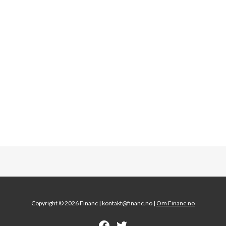
Copyright © 2026 Financ |
kontakt@financ.no |
Om Financ.no