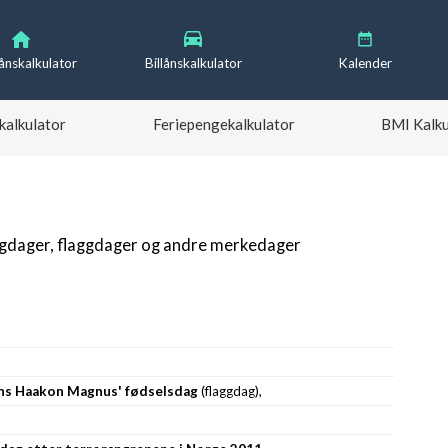
lånskalkulator
Billånskalkulator
Kalender
kalkulator
Feriepengekalkulator
BMI Kalku
igdager, flaggdager og andre merkedager
ins Haakon Magnus' fødselsdag
(flaggdag),