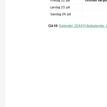
Fredag 22. juli
Offisiell sør
Lørdag 23. juli
Søndag 24. juli
Gå til
:
Kalender 2044
|
Ukekalender 