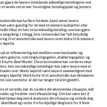
kan gjøre de høyere innledende månedlige betalingene ved
er et ønske om en mer forutsigbar betalingsplan og jevnere
nnuitetslån kan ha flere fordeler, blant annet lavere
kan være gunstig for de med strammere budsjetter eller
lån tilbyr en fast total månedlig betaling, som kan gjøre
 langsiktig. I tillegg, hvis rentenivået har falt betydelig
ering til et annuitetslån med lavere rente bidra til å redusere
s løpetid.
 på at refinansiering kan medføre noen kostnader og
ebære gebyrer, som tinglysingsgebyr, etableringsgebyr og
l å bytte lånetilbyder. Disse kostnadene bør vurderes nøye
iere. Selv om månedlige betalinger kan være lavere med et
ostnaden over lånets løpetid være høyere sammenlignet med
 lengre løpetid. Ved å bytte til et annuitetslån, kan låntakeren
, noe som betyr at det tar lenger tid å bli gjeldfri.
re et serielån, bør du vurdere din økonomiske situasjon, mål
nader og fordeler ved refinansiering. Det kan være lurt å
 kan hjelpe deg med å analysere din situasjon og veilede deg
ånetilbud og renter fra forskjellige långivere for å finne