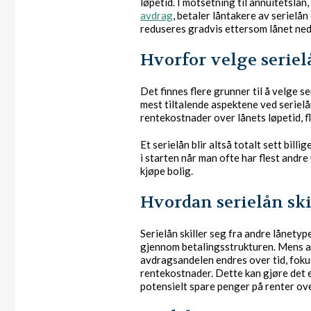
løpetid. I motsetning til annuitetslå
avdrag
, betaler låntakere av seriel
reduseres gradvis ettersom lånet ned
Hvorfor velge seriel
Det finnes flere grunner til å velge 
mest tiltalende aspektene ved serielå
rentekostnader over lånets løpetid, fl
Et serielån blir altså totalt sett billi
i starten når man ofte har flest andre 
kjøpe bolig.
Hvordan serielån ski
Serielån skiller seg fra andre lånety
gjennom betalingsstrukturen. Mens an
avdragsandelen endres over tid, foku
rentekostnader. Dette kan gjøre det 
potensielt spare penger på renter ove