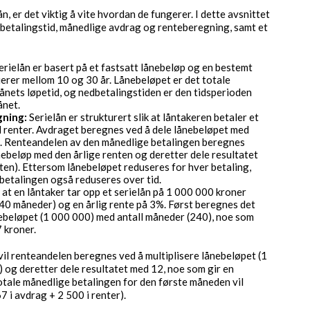
n, er det viktig å vite hvordan de fungerer. I dette avsnittet
dbetalingstid, månedlige avdrag og renteberegning, samt et
erielån er basert på et fastsatt lånebeløp og en bestemt
ierer mellom 10 og 30 år. Lånebeløpet er det totale
ånets løpetid, og nedbetalingstiden er den tidsperioden
ånet.
gning:
Serielån er strukturert slik at låntakeren betaler et
til renter. Avdraget beregnes ved å dele lånebeløpet med
n. Renteandelen av den månedlige betalingen beregnes
ebeløp med den årlige renten og deretter dele resultatet
ten). Ettersom lånebeløpet reduseres for hver betaling,
betalingen også reduseres over tid.
 at en låntaker tar opp et serielån på 1 000 000 kroner
240 måneder) og en årlig rente på 3%. Først beregnes det
ebeløpet (1 000 000) med antall måneder (240), noe som
 kroner.
vil renteandelen beregnes ved å multiplisere lånebeløpet (1
 og deretter dele resultatet med 12, noe som gir en
otale månedlige betalingen for den første måneden vil
 i avdrag + 2 500 i renter).