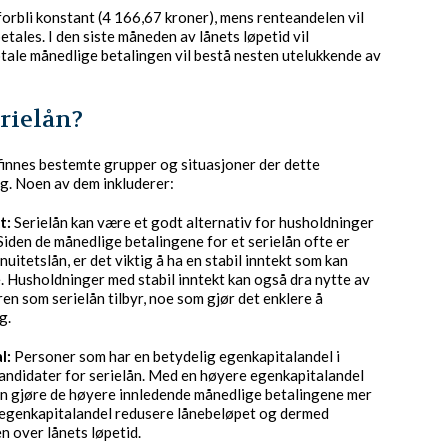
 forbli konstant (4 166,67 kroner), mens renteandelen vil
ales. I den siste måneden av lånets løpetid vil
tale månedlige betalingen vil bestå nesten utelukkende av
rielån?
t finnes bestemte grupper og situasjoner der dette
lg. Noen av dem inkluderer:
t:
Serielån kan være et godt alternativ for husholdninger
Siden de månedlige betalingene for et serielån ofte er
uitetslån, er det viktig å ha en stabil inntekt som kan
. Husholdninger med stabil inntekt kan også dra nytte av
en som serielån tilbyr, noe som gjør det enklere å
g.
l:
Personer som har en betydelig egenkapitalandel i
kandidater for serielån. Med en høyere egenkapitalandel
kan gjøre de høyere innledende månedlige betalingene mer
re egenkapitalandel redusere lånebeløpet og dermed
n over lånets løpetid.