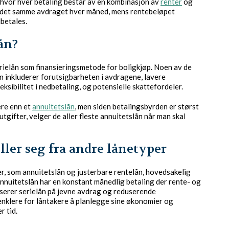
n, hvor hver betaling består av en kombinasjon av
renter
og
ån det samme avdraget hver måned, mens rentebeløpet
betales.
ån?
serielån som finansieringsmetode for boligkjøp. Noen av de
n inkluderer forutsigbarheten i avdragene, lavere
eksibilitet i nedbetaling, og potensielle skattefordeler.
gere enn et
annuitetslån
, men siden betalingsbyrden er størst
utgifter, velger de aller fleste annuitetslån når man skal
ller seg fra andre lånetyper
per, som annuitetslån og justerbare rentelån, hovedsakelig
nuitetslån har en konstant månedlig betaling der rente- og
serer serielån på jevne avdrag og reduserende
enklere for låntakere å planlegge sine økonomier og
r tid.