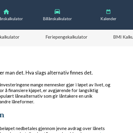
lånskalkulator
Billånskalkulator
Kalender
kalkulator
Feriepengekalkulator
BMI Kalku
er man det. Hva slags alternativ finnes det.
e investeringene mange mennesker gjør i løpet av livet, og
 å finansiere kjøpet, er avgjørende for langsiktig
populært lånealternativ som gir låntakere en unik
andre låneformer.
ån
beløpet nedbetales gjennom jevne avdrag over lånets