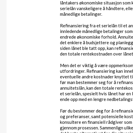
låntakers økonomiske situasjon som 
serielån vanskeligere å håndtere, ell
månedlige betalinger.
Refinansiering fra et serielån til et a
innledende månedlige betalinger som 
endrede økonomiske forhold. Annuitets
det enklere å budsjettere og planlegge
siden lånet ble tatt opp, kan refinansi
den totale rentekostnaden over lånet
Men det er viktig å være oppmerksom
utfordringer. Refinansiering kan inn
eventuelle andre kostnader knyttet ti
før man bestemmer seg for å refinans
annuitetslån, kan den totale rentek
et serielån, spesielt hvis lånet har en
ende opp med en lengre nedbetalingstid
Før du bestemmer deg for å refinansie
og preferanser, samt potensielle kost
konsultere en finansiell rådgiver som
gjennom prosessen. Sammenlign ulike l