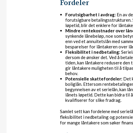
Fordeler
Forutsigbarhet i avdrag:
En av de
forutsigbare betalingsstrukturen. 
løpetid, blir det enklere for lånta
Mindre rentekostnader over låne
synkende lånebeløp, noe som betyr 
enn ved et annuitetslån med samme
besparelser for låntakeren over låne
Fleksibilitet i nedbetaling:
Seriel
dersom de ønsker det. Ved å betale e
tiden, kan låntakere redusere den 
gir låntakere muligheten til å til
behov.
Potensielle skattefordeler:
Det k
boliglån. Ettersom rentebetalinger
begynnelsen av et serielån, kan lå
lånets løpetid. Dette kan bidra til
kvalifiserer for slike fradrag.
Samlet sett kan fordelene med serielå
fleksibilitet i nedbetaling og potensi
for mange låntakere som søker finansi