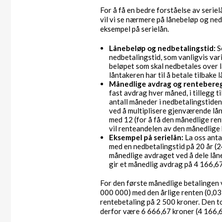
For å få en bedre forståelse av serielå
vil vi se nærmere på lånebeløp og ne
eksempel på serielån.
Lånebeløp og nedbetalingstid:
S
nedbetalingstid, som vanligvis var
beløpet som skal nedbetales over l
låntakeren har til å betale tilbake l
Månedlige avdrag og rentebere
fast avdrag hver måned, i tillegg 
antall måneder i nedbetalingstide
ved å multiplisere gjenværende lån
med 12 (for å få den månedlige ren
vil renteandelen av den månedlige 
Eksempel på serielån:
La oss anta
med en nedbetalingstid på 20 år (
månedlige avdraget ved å dele lån
gir et månedlig avdrag på 4 166,67
For den første månedlige betalingen 
000 000) med den årlige renten (0,03)
rentebetaling på 2 500 kroner. Den t
derfor være 6 666,67 kroner (4 166,67