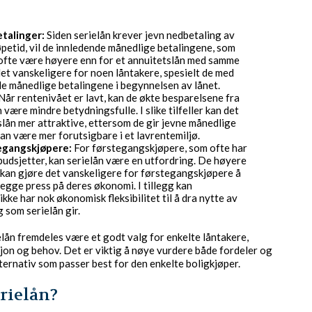
talinger:
Siden serielån krever jevn nedbetaling av
petid, vil de innledende månedlige betalingene, som
 ofte være høyere enn for et annuitetslån med samme
det vanskeligere for noen låntakere, spesielt de med
de månedlige betalingene i begynnelsen av lånet.
Når rentenivået er lavt, kan de økte besparelsene fra
være mindre betydningsfulle. I slike tilfeller kan det
slån mer attraktive, ettersom de gir jevne månedlige
kan være mer forutsigbare i et lavrentemiljø.
egangskjøpere:
For førstegangskjøpere, som ofte har
udsjetter, kan serielån være en utfordring. De høyere
kan gjøre det vanskeligere for førstegangskjøpere å
 legge press på deres økonomi. I tillegg kan
ke har nok økonomisk fleksibilitet til å dra nytte av
 som serielån gir.
ielån fremdeles være et godt valg for enkelte låntakere,
on og behov. Det er viktig å nøye vurdere både fordeler og
ternativ som passer best for den enkelte boligkjøper.
rielån?