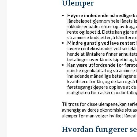
Ulemper
Høyere innledende månedlige be
lånebeløpet gjennom hele lånets lø
inkluderer både renter og avdrag,
rente og løpetid. Dette kan gjøre 
strammere budsjetter, å håndtere 
Mindre gunstig ved lave renter:
lavere rentekostnader ved serielån 
hende at låntakere finner annuitet
betalinger over lånets løpetid og 
Kan være utfordrende for først
mindre egenkapital og strammere b
innledende månedlige betalingene 
kvalifisere for lån, og de kan også
førstegangskjøpere oppleve at de ik
muligheten for raskere nedbetaling
Til tross for disse ulempene, kan ser
avhengig av deres økonomiske situasj
ulemper før man velger hvilket låneal
Hvordan fungerer se