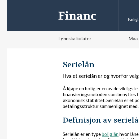
Bolig
Lønnskalkulator
Mva 
Serielån
Hva et serielån er og hvorfor velg
Å kjøpe en bolig er en av de viktigst
finansieringsmetoden som benyttes for
økonomisk stabilitet. Serielån er et 
betalingsstruktur sammenlignet med 
Definisjon av seriel
Serielån er en type
boliglån
hvor låne