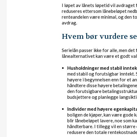
I løpet av lånets løpetid vil avdraget
reduseres ettersom lånebeløpet nedbet
renteandelen være minimal, og den to
avdrag.
Hvem bør vurdere se
Serielån passer ikke for alle, men de
lånealternativet kan være et godt va
Husholdninger med stabil inntek
med stabil og forutsigbar inntekt. 
høyere i begynnelsen enn for et ann
håndtere disse høyere betalingene
den forutsigbare betalingsstruktur
budsjettere og planlegge langsikti
Individer med høyere egenkapita
boligen de kjøper, kan være gode 
blir lånebeløpet lavere, noe som 
håndterbare. I tillegg vil en stør
redusere den totale rentekostnade