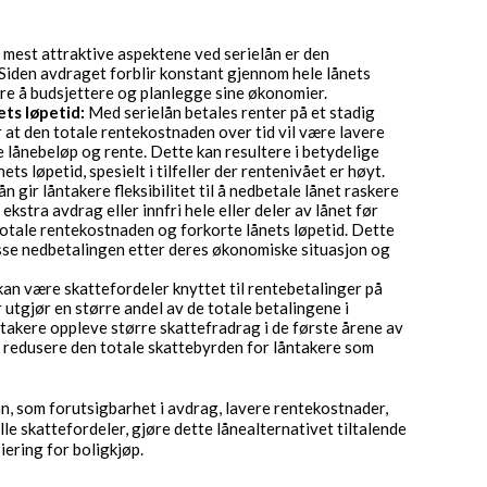
 mest attraktive aspektene ved serielån er den
Siden avdraget forblir konstant gjennom hele lånets
kere å budsjettere og planlegge sine økonomier.
ts løpetid:
Med serielån betales renter på et stadig
at den totale rentekostnaden over tid vil være lavere
 lånebeløp og rente. Dette kan resultere i betydelige
ts løpetid, spesielt i tilfeller der rentenivået er høyt.
ån gir låntakere fleksibilitet til å nedbetale lånet raskere
kstra avdrag eller innfri hele eller deler av lånet før
totale rentekostnaden og forkorte lånets løpetid. Dette
passe nedbetalingen etter deres økonomiske situasjon og
an være skattefordeler knyttet til rentebetalinger på
 utgjør en større andel av de totale betalingene i
ntakere oppleve større skattefradrag i de første årene av
 å redusere den totale skattebyrden for låntakere som
n, som forutsigbarhet i avdrag, lavere rentekostnader,
elle skattefordeler, gjøre dette lånealternativet tiltalende
ering for boligkjøp.