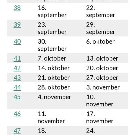
38
16.
22.
september
september
39
23.
29.
september
september
40
30.
6. oktober
september
41
7. oktober
13. oktober
42
14. oktober
20. oktober
43
21. oktober
27. oktober
44
28. oktober
3. november
45
4. november
10.
november
46
11.
17.
november
november
47
18.
24.