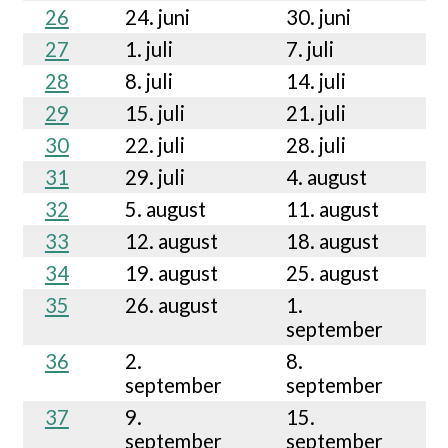
26
24. juni
30. juni
27
1. juli
7. juli
28
8. juli
14. juli
29
15. juli
21. juli
30
22. juli
28. juli
31
29. juli
4. august
32
5. august
11. august
33
12. august
18. august
34
19. august
25. august
35
26. august
1.
september
36
2.
8.
september
september
37
9.
15.
september
september