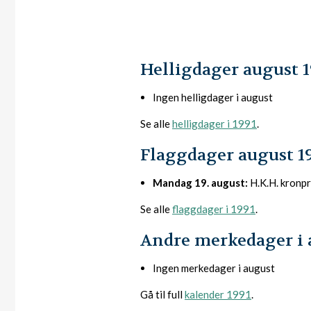
Helligdager august 1
Ingen helligdager i august
Se alle
helligdager i 1991
.
Flaggdager august 1
Mandag 19. august:
H.K.H. kronp
Se alle
flaggdager i 1991
.
Andre merkedager i 
Ingen merkedager i august
Gå til full
kalender 1991
.