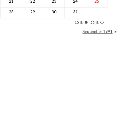
21
22
23
24
25
28
29
30
31
10. 8:
25. 8:
September 1991