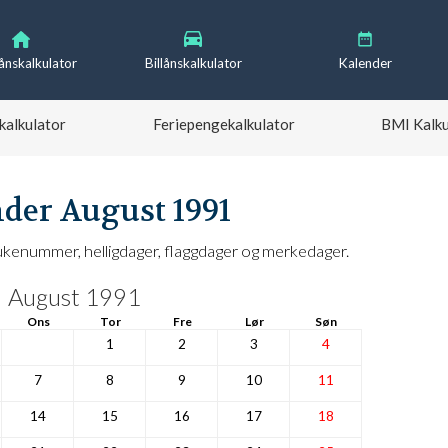
lånskalkulator
Billånskalkulator
Kalender
kalkulator
Feriepengekalkulator
BMI Kalku
der August 1991
enummer, helligdager, flaggdager og merkedager.
August 1991
Ons
Tor
Fre
Lør
Søn
1
2
3
4
7
8
9
10
11
14
15
16
17
18