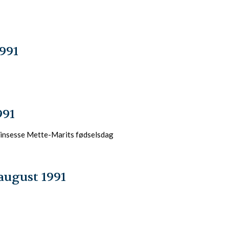
991
991
rinsesse Mette-Marits fødselsdag
august 1991