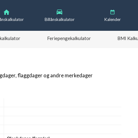
lånskalkulator
Billånskalkulator
Kalender
kalkulator
Feriepengekalkulator
BMI Kalku
igdager, flaggdager og andre merkedager