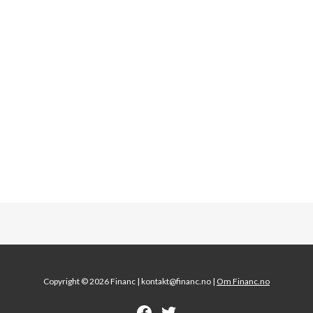
Copyright © 2026 Financ |
kontakt@financ.no |
Om Financ.no