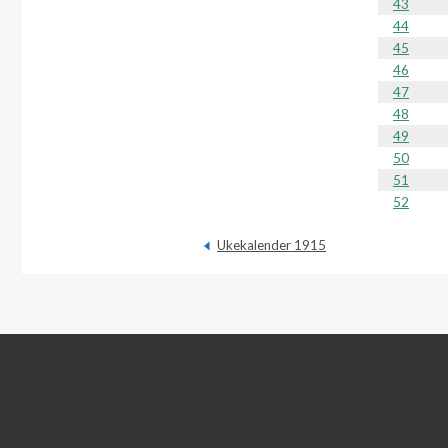
43
44
45
46
47
48
49
50
51
52
Ukekalender 1915