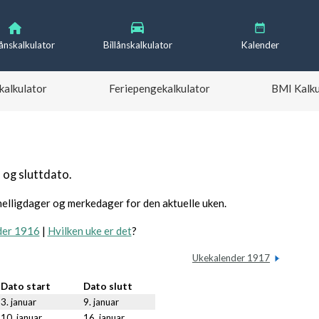
lånskalkulator
Billånskalkulator
Kalender
kalkulator
Feriepengekalkulator
BMI Kalku
 og sluttdato.
helligdager og merkedager for den aktuelle uken.
der 1916
|
Hvilken uke er det
?
Ukekalender 1917
Dato start
Dato slutt
3. januar
9. januar
10. januar
16. januar