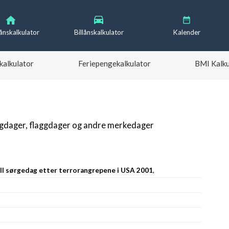
lånskalkulator
Billånskalkulator
Kalender
kalkulator
Feriepengekalkulator
BMI Kalku
igdager, flaggdager og andre merkedager
ell sørgedag etter terrorangrepene i USA 2001
,