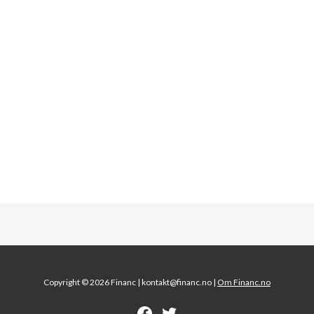
Copyright © 2026 Financ |
kontakt@financ.no |
Om Financ.no