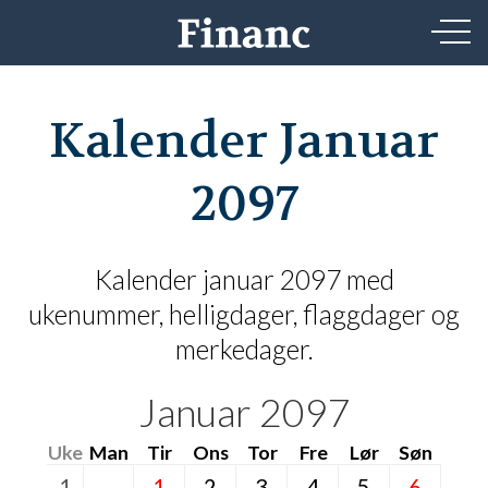
Kalender Januar
2097
Kalender januar 2097 med
ukenummer, helligdager, flaggdager og
merkedager.
Januar 2097
Uke
Man
Tir
Ons
Tor
Fre
Lør
Søn
1
1
2
3
4
5
6