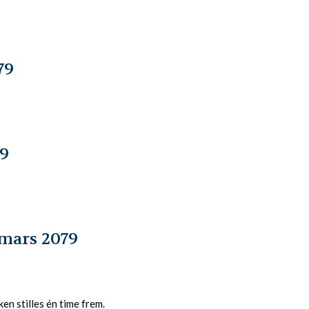
79
79
mars 2079
en stilles én time frem.