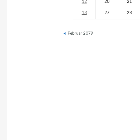
12
20
21
13
27
28
Februar 2079