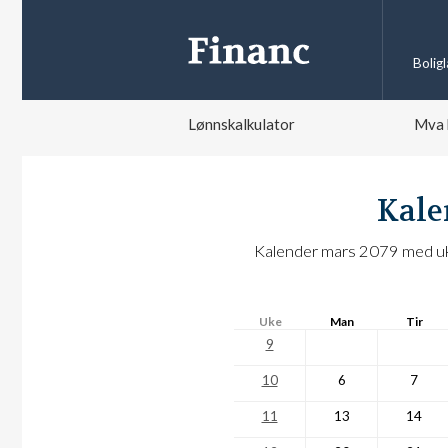
Bolig
Lønnskalkulator
Mva 
Kale
Kalender mars 2079 med uke
Uke
Man
Tir
9
10
6
7
11
13
14