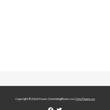
Copyright © 2026 Financ |
kontakt@financ.no |
Om Financ.no