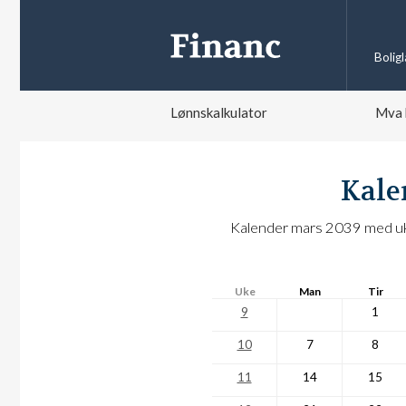
Bolig
Lønnskalkulator
Mva 
Kale
Kalender mars 2039 med uke
Uke
Man
Tir
9
1
10
7
8
11
14
15