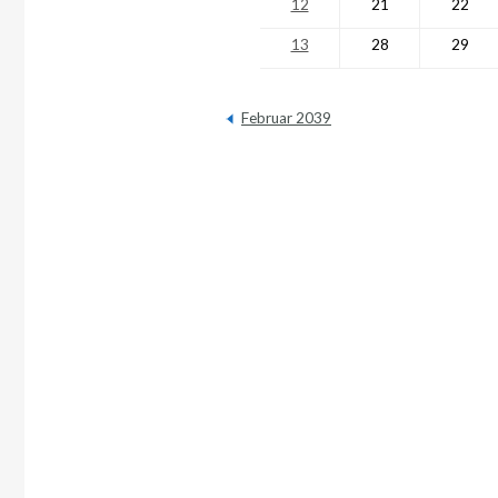
12
21
22
13
28
29
Februar 2039