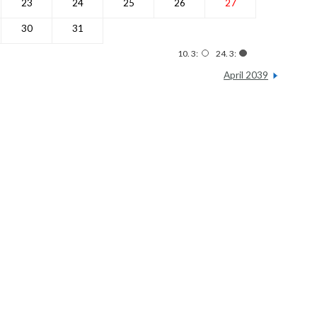
23
24
25
26
27
30
31
10. 3:
24. 3:
April 2039