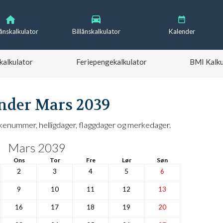
lånskalkulator
Billånskalkulator
Kalender
kalkulator
Feriepengekalkulator
BMI Kalku
nder Mars 2039
nummer, helligdager, flaggdager og merkedager.
Mars 2039
Ons
Tor
Fre
Lør
Søn
2
3
4
5
6
9
10
11
12
13
16
17
18
19
20