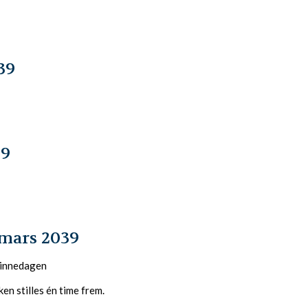
39
39
mars 2039
vinnedagen
en stilles én time frem.