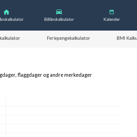
lånskalkulator
Billånskalkulator
Kalender
kalkulator
Feriepengekalkulator
BMI Kalku
igdager, flaggdager og andre merkedager