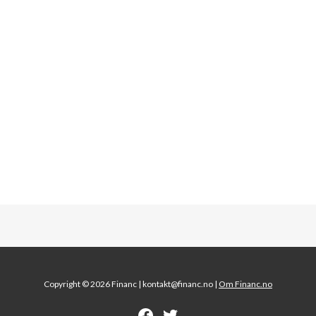
Copyright © 2026 Financ |
kontakt@financ.no |
Om Financ.no