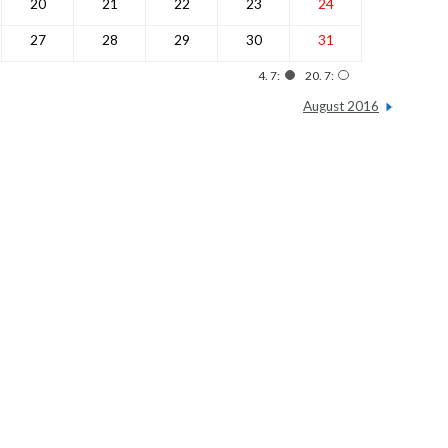
20
21
22
23
24
27
28
29
30
31
4. 7:
20. 7:
August 2016