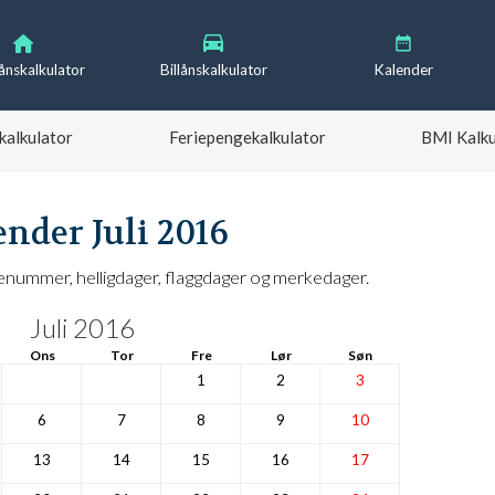
lånskalkulator
Billånskalkulator
Kalender
kalkulator
Feriepengekalkulator
BMI Kalku
ender Juli 2016
enummer, helligdager, flaggdager og merkedager.
Juli 2016
Ons
Tor
Fre
Lør
Søn
1
2
3
6
7
8
9
10
13
14
15
16
17