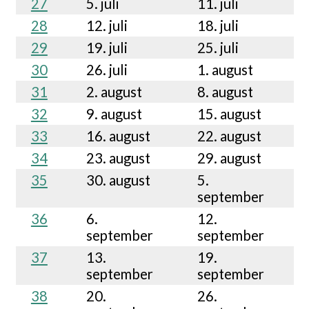
27
5. juli
11. juli
28
12. juli
18. juli
29
19. juli
25. juli
30
26. juli
1. august
31
2. august
8. august
32
9. august
15. august
33
16. august
22. august
34
23. august
29. august
35
30. august
5.
september
36
6.
12.
september
september
37
13.
19.
september
september
38
20.
26.