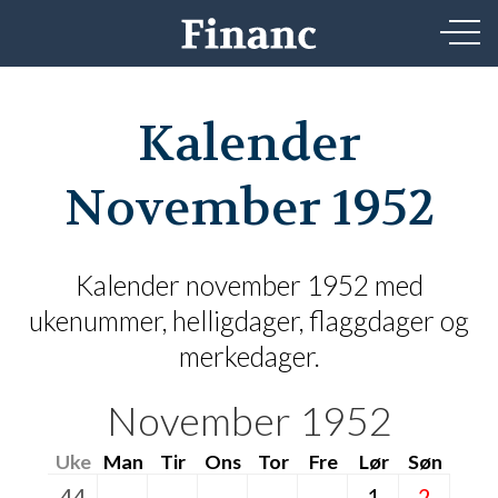
Kalender
November 1952
Kalender november 1952 med
ukenummer, helligdager, flaggdager og
merkedager.
November 1952
Uke
Man
Tir
Ons
Tor
Fre
Lør
Søn
44
1
2