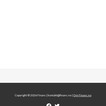
Copyright © 2026 Financ |
kontakt@financ.no |
Om Financ.no