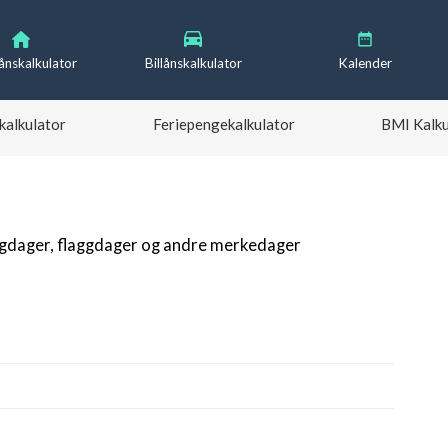
lånskalkulator
Billånskalkulator
Kalender
kalkulator
Feriepengekalkulator
BMI Kalku
igdager, flaggdager og andre merkedager