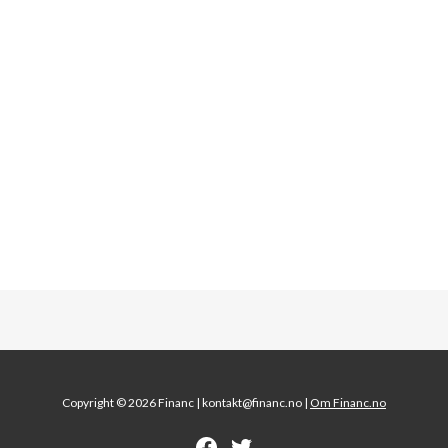
Copyright © 2026 Financ |
kontakt@financ.no |
Om Financ.no