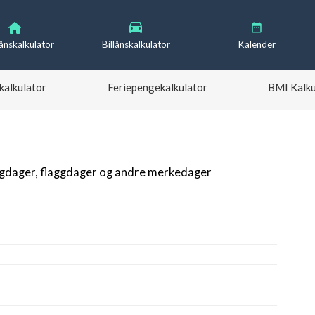
lånskalkulator
Billånskalkulator
Kalender
kalkulator
Feriepengekalkulator
BMI Kalku
igdager, flaggdager og andre merkedager