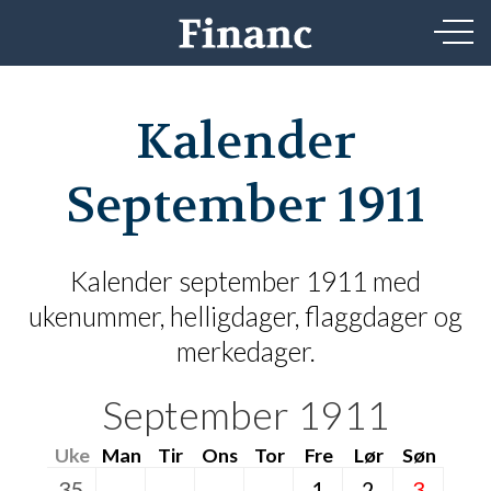
Kalender
September 1911
Kalender september 1911 med
ukenummer, helligdager, flaggdager og
merkedager.
September 1911
Uke
Man
Tir
Ons
Tor
Fre
Lør
Søn
35
1
2
3