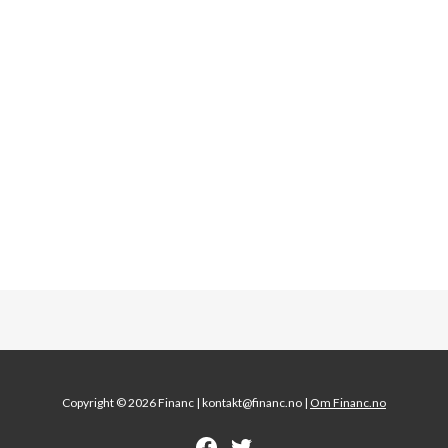
Copyright © 2026 Financ |
kontakt@financ.no |
Om Financ.no