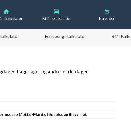
lånskalkulator
Billånskalkulator
Kalender
kalkulator
Feriepengekalkulator
BMI Kalku
igdager, flaggdager og andre merkedager
nprinsesse Mette-Marits fødselsdag
(flaggdag),