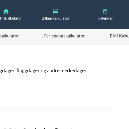
lånskalkulator
Billånskalkulator
Kalender
kalkulator
Feriepengekalkulator
BMI Kalku
igdager, flaggdager og andre merkedager