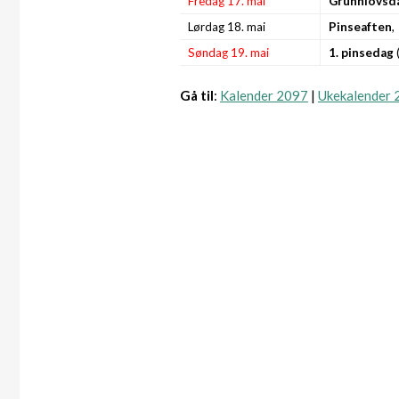
Fredag 17. mai
Grunnlovsd
Lørdag 18. mai
Pinseaften
,
Søndag 19. mai
1. pinsedag
(
Gå til
:
Kalender 2097
|
Ukekalender 