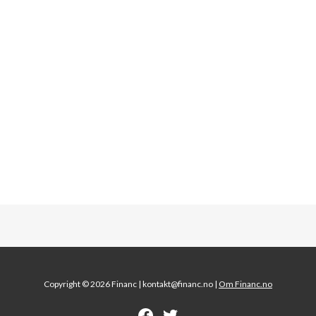
Copyright © 2026 Financ |
kontakt@financ.no |
Om Financ.no