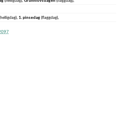
ag
(helligdag),
Grunnlovsdagen
(flaggdag),
helligdag),
1. pinsedag
(flaggdag),
2097