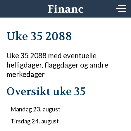
Uke 35 2088
Uke 35 2088 med eventuelle
helligdager, flaggdager og andre
merkedager
Oversikt uke 35
Mandag 23. august
Tirsdag 24. august