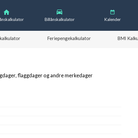
lånskalkulator
Billånskalkulator
Kalender
kalkulator
Feriepengekalkulator
BMI Kalku
igdager, flaggdager og andre merkedager