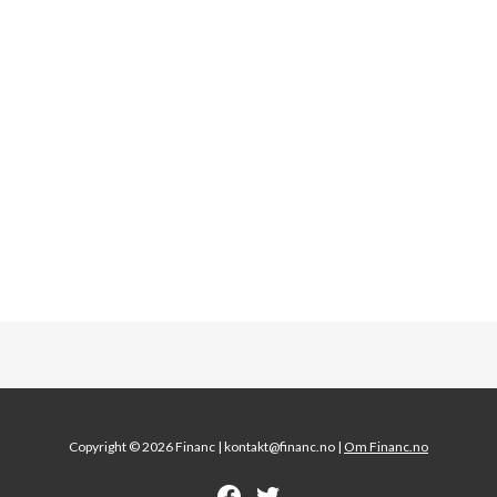
Copyright © 2026 Financ |
kontakt@financ.no |
Om Financ.no