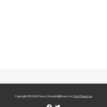
Copyright © 2026 Financ |
kontakt@financ.no |
Om Financ.no