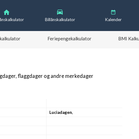
lånskalkulator
Billånskalkulator
Kalender
kalkulator
Feriepengekalkulator
BMI Kalku
igdager, flaggdager og andre merkedager
Luciadagen
,