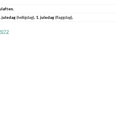
ulaften
,
. juledag
(helligdag),
1. juledag
(flaggdag),
2072