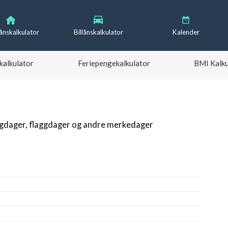
lånskalkulator
Billånskalkulator
Kalender
kalkulator
Feriepengekalkulator
BMI Kalku
igdager, flaggdager og andre merkedager