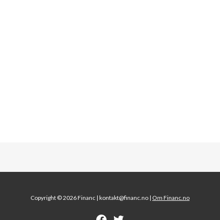
Copyright © 2026 Financ |
kontakt@financ.no |
Om Financ.no