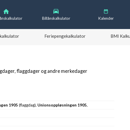
lånskalkulator
Billånskalkulator
Kalender
kalkulator
Feriepengekalkulator
BMI Kalku
igdager, flaggdager og andre merkedager
ngen 1905
(flaggdag),
Unionsoppløsningen 1905
,