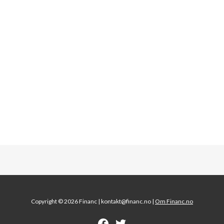
Copyright © 2026 Financ |
kontakt@financ.no |
Om Financ.no