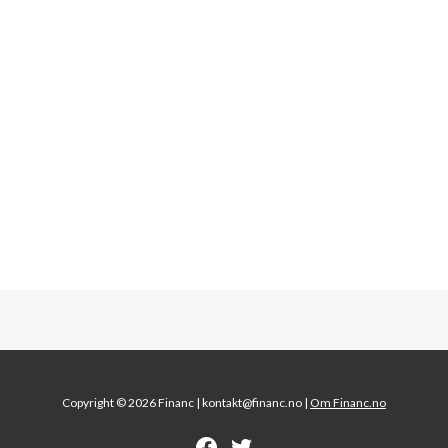
Copyright © 2026 Financ |
kontakt@financ.no |
Om Financ.no