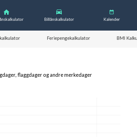
lånskalkulator
Billånskalkulator
Kalender
kalkulator
Feriepengekalkulator
BMI Kalku
igdager, flaggdager og andre merkedager