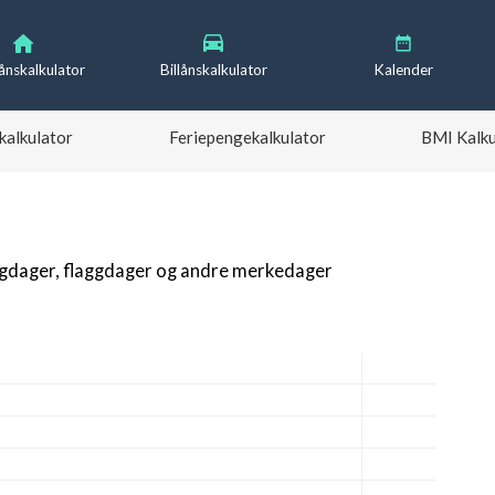
lånskalkulator
Billånskalkulator
Kalender
kalkulator
Feriepengekalkulator
BMI Kalku
igdager, flaggdager og andre merkedager