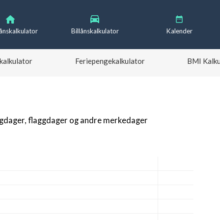
lånskalkulator
Billånskalkulator
Kalender
kalkulator
Feriepengekalkulator
BMI Kalku
igdager, flaggdager og andre merkedager