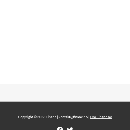
Copyright © 2026 Financ |
kontakt@financ.no |
Om Financ.no