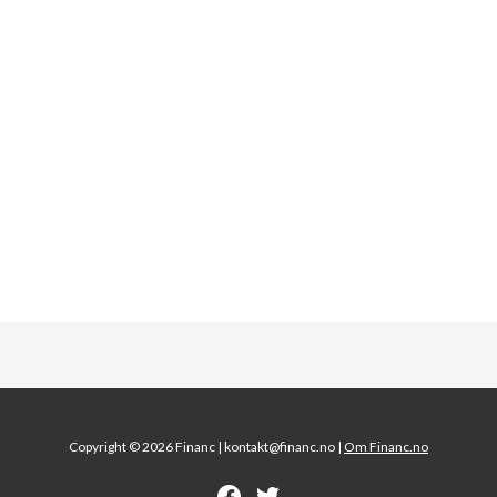
Copyright © 2026 Financ |
kontakt@financ.no |
Om Financ.no