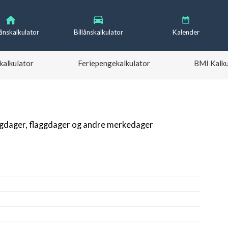
lånskalkulator
Billånskalkulator
Kalender
kalkulator
Feriepengekalkulator
BMI Kalku
igdager, flaggdager og andre merkedager