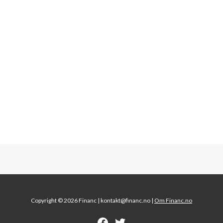
Copyright © 2026 Financ |
kontakt@financ.no |
Om Financ.no