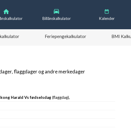
lånskalkulator
Billånskalkulator
Kalender
kalkulator
Feriepengekalkulator
BMI Kalku
gdager, flaggdager og andre merkedager
 kong Harald Vs fødselsdag
(flaggdag),