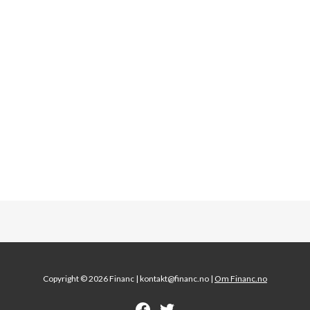
Copyright © 2026 Financ |
kontakt@financ.no |
Om Financ.no