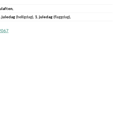
ulaften
,
. juledag
(helligdag),
1. juledag
(flaggdag),
2067