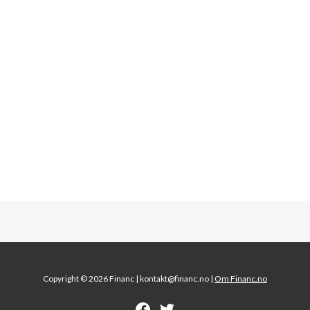
Copyright © 2026 Financ |
kontakt@financ.no |
Om Financ.no