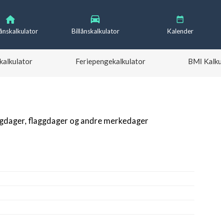
lånskalkulator
Billånskalkulator
Kalender
kalkulator
Feriepengekalkulator
BMI Kalku
igdager, flaggdager og andre merkedager