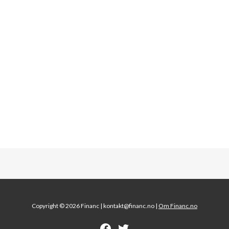
Copyright © 2026 Financ |
kontakt@financ.no |
Om Financ.no