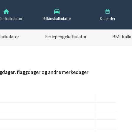
lånskalkulator
Billånskalkulator
Kalender
kalkulator
Feriepengekalkulator
BMI Kalku
igdager, flaggdager og andre merkedager