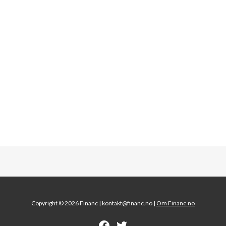
Copyright © 2026 Financ |
kontakt@financ.no |
Om Financ.no