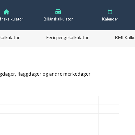
lånskalkulator
Billånskalkulator
Kalender
kalkulator
Feriepengekalkulator
BMI Kalku
igdager, flaggdager og andre merkedager