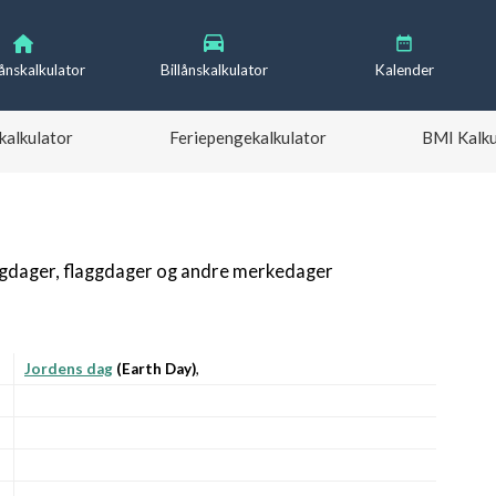
lånskalkulator
Billånskalkulator
Kalender
kalkulator
Feriepengekalkulator
BMI Kalku
igdager, flaggdager og andre merkedager
Jordens dag
(Earth Day)
,