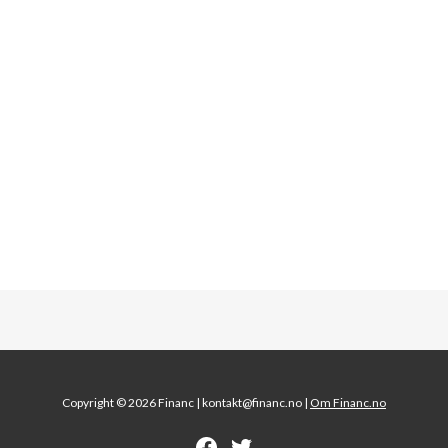
Copyright © 2026 Financ |
kontakt@financ.no |
Om Financ.no