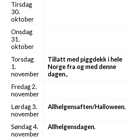
Tirsdag
30.
oktober
Onsdag
31.
oktober
Torsdag
Tillatt med piggdekk i hele
1.
Norge fra og med denne
november
dagen.
,
Fredag 2.
november
Lørdag 3.
Allhelgensaften/Halloween
,
november
Søndag 4.
Allhelgensdagen
,
november