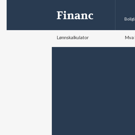
Bolig
Lønnskalkulator
Mva 