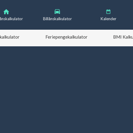
lånskalkulator
Billånskalkulator
Kalender
kalkulator
Feriepengekalkulator
BMI Kalku