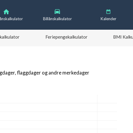
lånskalkulator
Billånskalkulator
Kalender
kalkulator
Feriepengekalkulator
BMI Kalku
igdager, flaggdager og andre merkedager