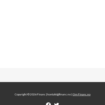
Copyright © 2026 Financ |
kontakt@financ.no |
Om Financ.no