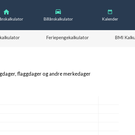
lånskalkulator
Billånskalkulator
Kalender
kalkulator
Feriepengekalkulator
BMI Kalku
igdager, flaggdager og andre merkedager