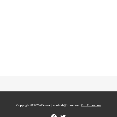
Copyright © 2026 Financ |
kontakt@financ.no |
Om Financ.no