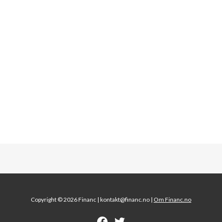
Copyright © 2026 Financ |
kontakt@financ.no |
Om Financ.no