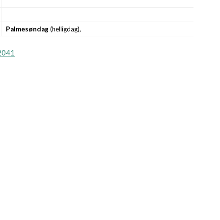
Palmesøndag
(helligdag),
2041