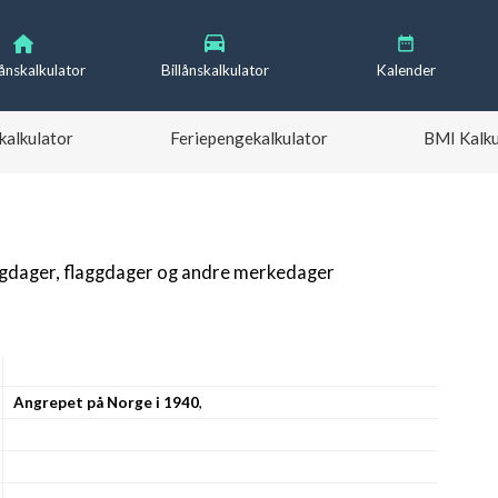
lånskalkulator
Billånskalkulator
Kalender
kalkulator
Feriepengekalkulator
BMI Kalku
igdager, flaggdager og andre merkedager
Angrepet på Norge i 1940
,