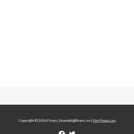
Copyright © 2026 Financ |
kontakt@financ.no |
Om Financ.no