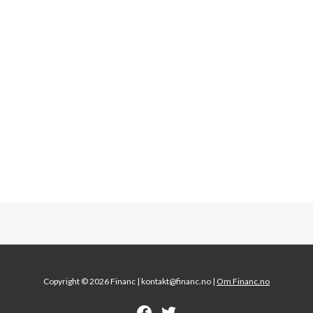
Copyright © 2026 Financ |
kontakt@financ.no |
Om Financ.no