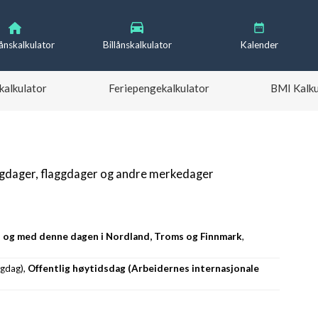
lånskalkulator
Billånskalkulator
Kalender
kalkulator
Feriepengekalkulator
BMI Kalku
igdager, flaggdager og andre merkedager
til og med denne dagen i Nordland, Troms og Finnmark
,
igdag),
Offentlig høytidsdag (Arbeidernes internasjonale