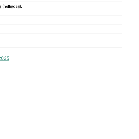
g
(helligdag),
2035