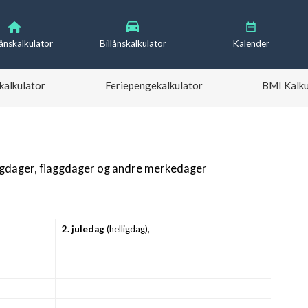
lånskalkulator
Billånskalkulator
Kalender
kalkulator
Feriepengekalkulator
BMI Kalku
igdager, flaggdager og andre merkedager
2. juledag
(helligdag),