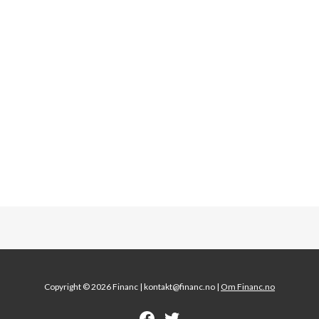
Copyright © 2026 Financ |
kontakt@financ.no |
Om Financ.no