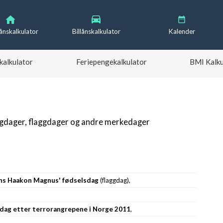
lånskalkulator
Billånskalkulator
Kalender
kalkulator
Feriepengekalkulator
BMI Kalku
igdager, flaggdager og andre merkedager
ins Haakon Magnus' fødselsdag
(flaggdag),
gedag etter terrorangrepene i Norge 2011
,