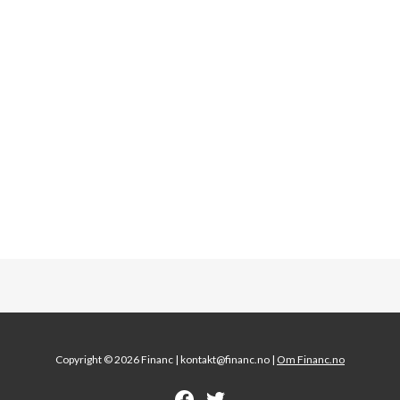
Copyright © 2026 Financ |
kontakt@financ.no |
Om Financ.no