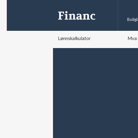
Bolig
Lønnskalkulator
Mva 