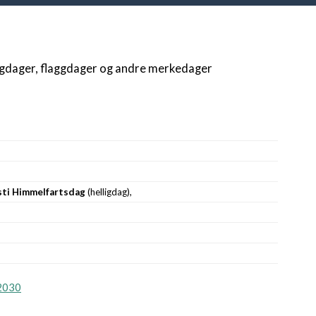
igdager, flaggdager og andre merkedager
sti Himmelfartsdag
(helligdag),
2030