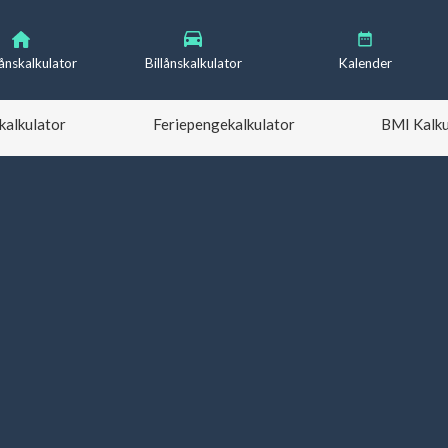
lånskalkulator
Billånskalkulator
Kalender
kalkulator
Feriepengekalkulator
BMI Kalku