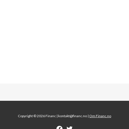
Copyright © 2026 Financ |
kontakt@financ.no |
Om Financ.no