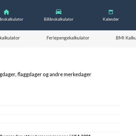
lånskalkulator
Billånskalkulator
Kalender
kalkulator
Feriepengekalkulator
BMI Kalku
igdager, flaggdager og andre merkedager