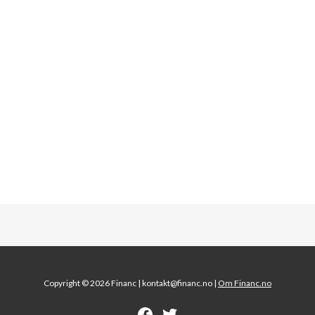
Copyright © 2026 Financ |
kontakt@financ.no |
Om Financ.no